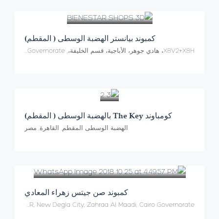
كمبوند بيانستر الهضبة الوسطى ( المقطم)
X8V2+X8H، هادي جوهر، الأباجية، قسم الخليفة،, El Mokattam, Cairo Governorate
كومباوند The Key بالهضبة الوسطى ( المقطم)
الهضبة الوسطى المقطم, القاهرة, مصر
كمبوند صن جيتس زهراء المعادي
X842+M4R, New Degla City, Zahraa Al Maadi, Cairo Governorate