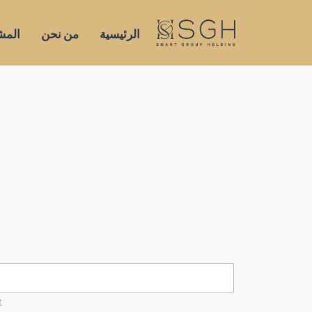
الرئيسية
من نحن
المش
t