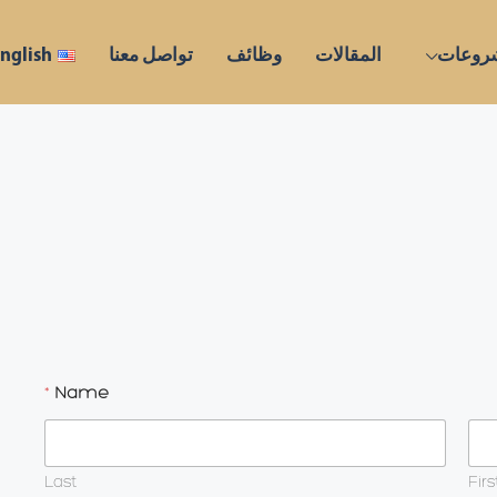
روعات
المقالات
وظائف
تواصل معنا
nglish
*
Name
Last
Firs